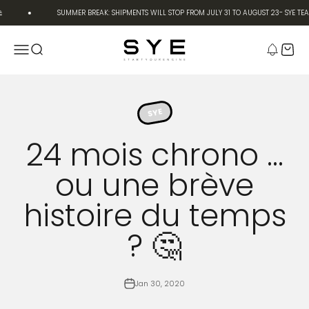
Skip to content
SUMMER BREAK: SHIPMENTS WILL STOP FROM JULY 31 TO AUGUST 23- SYE TEA
SYE [Start Your Engine]
Menu
Search
Cart
SYE
24 mois chrono ...
ou une brève
histoire du temps
? 🤔
Jan 30, 2020