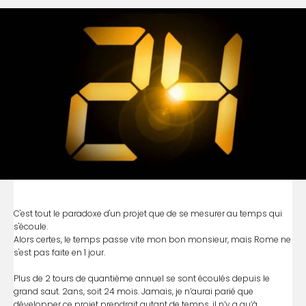
C'est tout le paradoxe d'un projet que de se mesurer au temps qui
s'écoule.
Alors certes, le temps passe vite mon bon monsieur, mais Rome ne
s'est pas faite en 1 jour.
Plus de 2 tours de quantième annuel se sont écoulés depuis le
grand saut. 2ans, soit 24 mois. Jamais, je n’aurai parié que
développer ce projet prendrait autant de temps, il n’y a qu’à