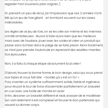
regarder mon business plan originel ;)
En prenant un peu de recul, j’ai l’impression que ces 2 années n’ont
été qu’un jeu de l’oie géant … en tombant souvent sur les cases
indésirables.
Les règles de ce jeu de l’oie, on se les crée soi-même et les miennes
ont été ambitieuses : réussir à faire aussi bien que les meilleurs
mais avec de l’audace, jouer avec les codes et créer un produit qui
plaise sans tomber dans le piège de se faire plaisir. Alors forcément,
ce n’est pas prendre l’autoroute en reprenant des recettes maintes
fois éprouvées.
Non, il a fallu à chaque étape absolument tout créer !
D’abord, trouver la bonne forme, le bon design, celui qui vous prend
aux tripes et vous fait dire : « bordel, ça y est on l’a ! ».
Puis, inventer un système suffisamment solide, fiable et ingénieux
pour réussir le tour de force d’assembler parfaitement un bracelet
en cuir avec une boîte de montre en acier.
Enfin, dessiner un bracelet différent et racé, essayer de le modéliser
(en vain tellement il est complexe) et trouver le bon partenaire qui
saurait lui donner corps.