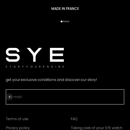
MADE IN FRANCE
Go to item 1
Go to item 2
Go to item 3
Go to item 4
Go to item 5
get your exclusive conditions and discover our story!
Subscribe
E-mail
Terms of use
FAQ
Privacy policy
Taking care of your SYE watch