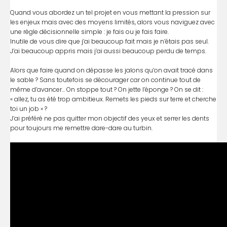
Quand vous abordez un tel projet en vous mettant la pression sur
les enjeux mais avec des moyens limités, alors vous naviguez avec
une règle décisionnelle simple : je fais ou je fais faire.
Inutile de vous dire que j’ai beaucoup fait mais je n’étais pas seul.
J’ai beaucoup appris mais j’ai aussi beaucoup perdu de temps.
Alors que faire quand on dépasse les jalons qu’on avait tracé dans
le sable ? Sans toutefois se décourager car on continue tout de
même d’avancer… On stoppe tout ? On jette l’éponge ? On se dit :
« allez, tu as été trop ambitieux. Remets les pieds sur terre et cherche
toi un job » ?
J’ai préféré ne pas quitter mon objectif des yeux et serrer les dents
pour toujours me remettre dare-dare au turbin.