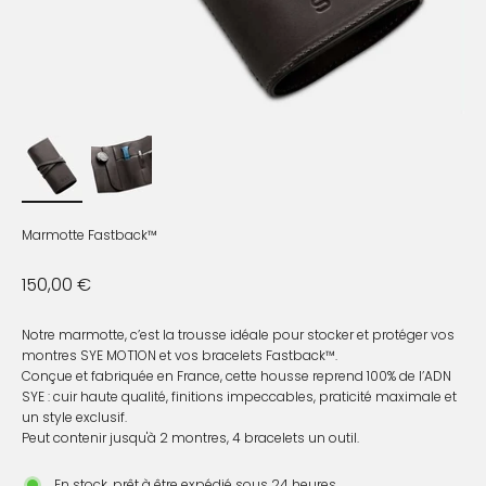
Marmotte Fastback™
Prix de vente
150,00 €
Notre marmotte, c’est la trousse idéale pour stocker et protéger vos
montres SYE MOT1ON et vos bracelets Fastback™.
Conçue et fabriquée en France, cette housse reprend 100% de l’ADN
SYE : cuir haute qualité, finitions impeccables, praticité maximale et
un style exclusif.
Peut contenir jusqu'à 2 montres, 4 bracelets un outil.
En stock, prêt à être expédié sous 24 heures