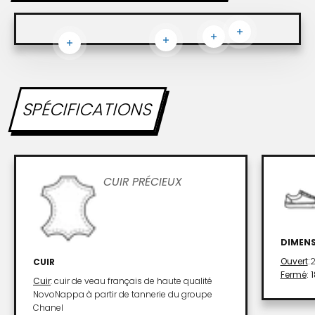
En savoir plus
En savoir plus
En savoir plus
En savoir plus
SPÉCIFICATIONS
CUIR PRÉCIEUX
DIMEN
Ouvert
:
2
CUIR
Fermé
: 
Cuir
: cuir de veau français de haute qualité
NovoNappa à partir de tannerie du groupe
Chanel