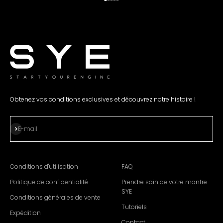
Aller à l'élément 1
Passez à l'élément 2
Passez à l'élément 3.
Passez à l'élément 4.
Passez à l'élément 5.
Obtenez vos conditions exclusives et découvrez notre histoire !
S'abonner
E-mail
Conditions d'utilisation
FAQ
Politique de confidentialité
Prendre soin de votre montre
SYE
Conditions générales de vente
Tutoriels
Expédition
Contact