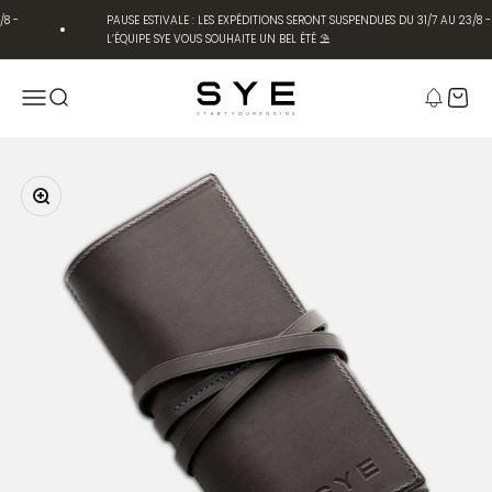
Aller directement au contenu
8 -
PAUSE ESTIVALE : LES EXPÉDITIONS SERONT SUSPENDUES DU 31/7 AU 23/8 -
L’ÉQUIPE SYE VOUS SOUHAITE UN BEL ÉTÉ ⛱️
SYE [Start Your Engine]
Menu
Recherche
Panier
Zoom