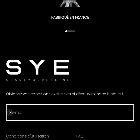
FABRIQUÉ EN FRANCE
Aller à l'élément 1
Passez à l'élément 2
Passez à l'élément 3.
Passez à l'élément 4.
Passez à l'élément 5.
Obtenez vos conditions exclusives et découvrez notre histoire !
S'abonner
E-mail
Conditions d'utilisation
FAQ