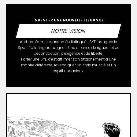
INVENTER UNE NOUVELLE ÉLÉGANCE
NOTRE VISION
Anti-conformiste, assumé, distingué… SYE inaugure le
Sport Tailoring au poignet : Une alliance de rigueur et de
décontraction, d’exigence et de liberté.
Porter une SYE, c’est affirmer son attachement à une
montre différente, revendiquer un style musclé et un
esprit audacieux.