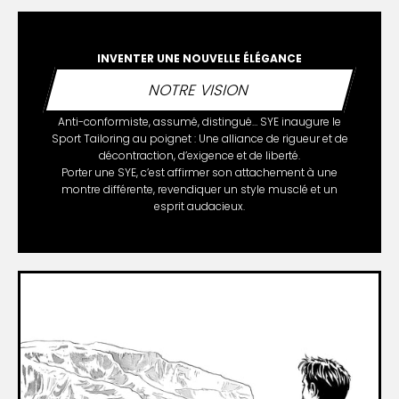
INVENTER UNE NOUVELLE ÉLÉGANCE
NOTRE VISION
Anti-conformiste, assumé, distingué… SYE inaugure le
Sport Tailoring au poignet : Une alliance de rigueur et de
décontraction, d’exigence et de liberté.
Porter une SYE, c’est affirmer son attachement à une
montre différente, revendiquer un style musclé et un
esprit audacieux.