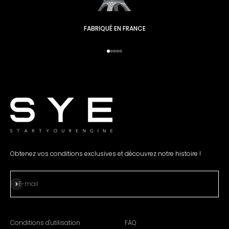
FABRIQUÉ EN FRANCE
Aller à l'élément 1
Passez à l'élément 2
Passez à l'élément 3.
Passez à l'élément 4.
Passez à l'élément 5.
Obtenez vos conditions exclusives et découvrez notre histoire !
S'abonner
E-mail
Conditions d'utilisation
FAQ