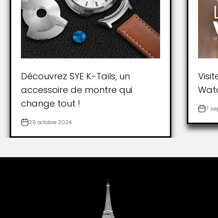
Découvrez SYE K-Tails, un
Visi
accessoire de montre qui
Wat
change tout !
7 se
29 octobre 2024