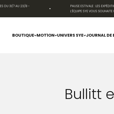
Aller directement au contenu
U 31/7 AU 23/8 -
PAUSE ESTIVALE : LES EXPÉDITIO
L’ÉQUIPE SYE VOUS SOUHAITE UN B
BOUTIQUE
MOT1ON
UNIVERS SYE
JOURNAL DE
Bullitt 