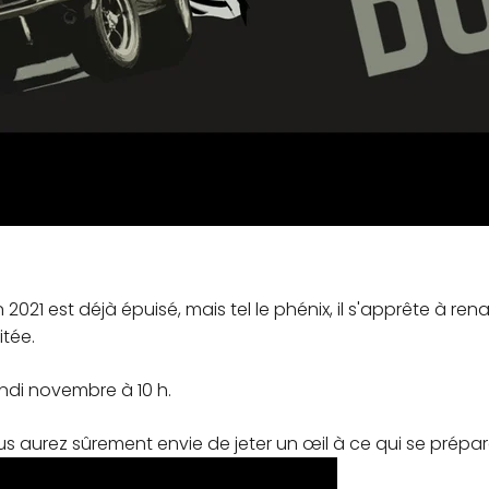
2021 est déjà épuisé, mais tel le phénix, il s'apprête à rena
itée.
undi novembre à 10 h.
 aurez sûrement envie de jeter un œil à ce qui se prépar