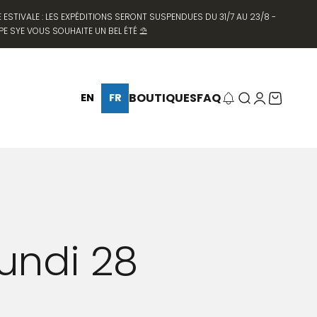
TIVALE : LES EXPÉDITIONS SERONT SUSPENDUES DU 31/7 AU 23/8 -
SYE VOUS SOUHAITE UN BEL ÉTÉ ⛱️
BOUTIQUES
FAQ
Recherche
Connexion
Panier
EN
FR
 lundi 28