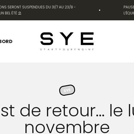
NS SERONT SUSPENDUES DU 31/7 AU 23/8 -
PAUSE ES
EL ÉTÉ ⛱️
L’ÉQUIPE 
SYE [Start Your Engine]
 BORD
SYE
est de retour... le
novembre