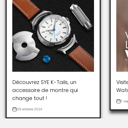
Découvrez SYE K-Tails, un
Visi
accessoire de montre qui
Wat
change tout !
7 se
29 octobre 2024