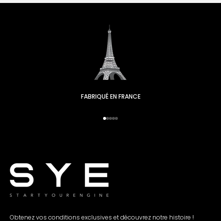
FABRIQUÉ EN FRANCE
Aller à l'élément 1
Passez à l'élément 2
Passez à l'élément 3.
Passez à l'élément 4.
Passez à l'élément 5.
Obtenez vos conditions exclusives et découvrez notre histoire !